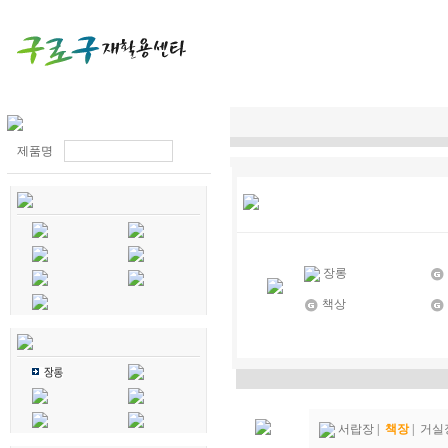
제품명
장롱
책상
서랍장
|
책장
|
거실