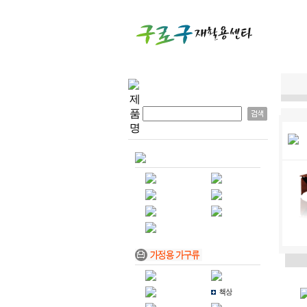
제
품
명