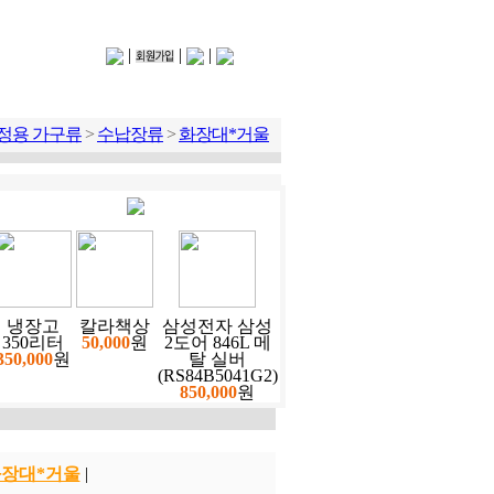
|
|
|
정용 가구류
>
수납장류
>
화장대*거울
냉장고
칼라책상
삼성전자 삼성
350리터
50,000
원
2도어 846L 메
350,000
원
탈 실버
(RS84B5041G2)
850,000
원
장대*거울
|