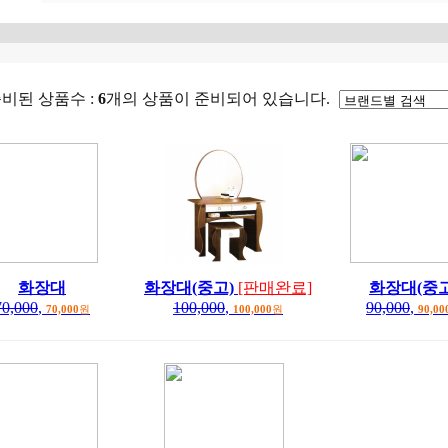
준비된 상품수 :
6
개의 상품이 준비되어 있습니다.
화장대
화장대(중고)
[판매완료]
화장대(중고
70,000
,
100,000
,
90,000
,
70,000
원
100,000
원
90,00