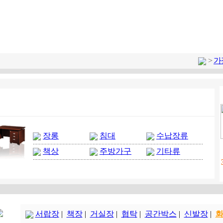
>
가
장롱
침대
수납장류
책상
주방가구
기타류
서랍장
|
책장
|
거실장
|
협탁
|
공간박스
|
신발장
|
화