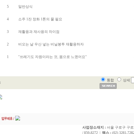
5
일반상식
4
소주 1잔 정화 1톤의 물 필요
3
재활용과 재사용의 차이점
2
비오는 날 우산 넣는 비닐봉투 재활용하자
1
"쓰레기도 자원이라는 것, 몸으로 느꼈어요"
통합
상세
1
사업장소재지 :
서울 구로구 구로5동
/ 859-8272 |
팩스 :
(02) 3281-728